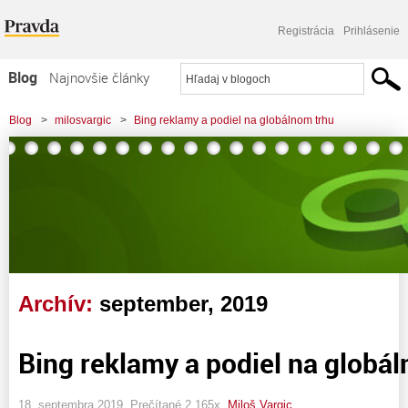
Registrácia
Prihlásenie
Blog
Najnovšie články
Najčítanejšie články
Blog
>
milosvargic
>
Bing reklamy a podiel na globálnom trhu
Najkomentovanejšie články
Zoznam blogov
Komerčné blogy
Archív:
september, 2019
Bing reklamy a podiel na globá
18. septembra 2019, Prečítané 2 165x,
Miloš Vargic