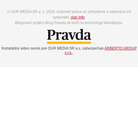
© OUR MEDIA SR a. s. 2026. Autorské práva sú vyhradené a vykonáva ich
vydavateľ,
viac info
.
Blogovací systém Blog.Pravda.sk beží na technológií Wordpress.
Kompletný video servis pre OUR MEDIA SR a.s. zabezpečuje
ARBERTO GROUP
s.r.o.
.