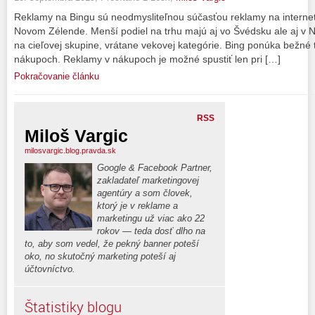
Reklamy na Bingu sú neodmysliteľnou súčasťou reklamy na internet
Novom Zélende. Menší podiel na trhu majú aj vo Švédsku ale aj v 
na cieľovej skupine, vrátane vekovej kategórie. Bing ponúka bežné 
nákupoch. Reklamy v nákupoch je možné spustiť len pri […]
Pokračovanie článku
RSS
Miloš Vargic
milosvargic.blog.pravda.sk
Google & Facebook Partner,
zakladateľ marketingovej
agentúry a som človek,
ktorý je v reklame a
marketingu už viac ako 22
rokov — teda dosť dlho na
to, aby som vedel, že pekný banner poteší
oko, no skutočný marketing poteší aj
účtovníctvo.
Štatistiky blogu