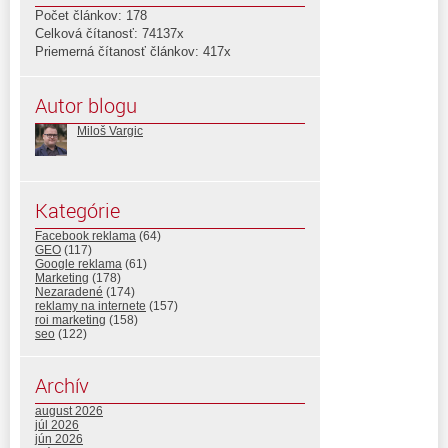
Počet článkov: 178
Celková čítanosť: 74137x
Priemerná čítanosť článkov: 417x
Autor blogu
Miloš Vargic
Kategórie
Facebook reklama
(64)
GEO
(117)
Google reklama
(61)
Marketing
(178)
Nezaradené
(174)
reklamy na internete
(157)
roi marketing
(158)
seo
(122)
Archív
august 2026
júl 2026
jún 2026