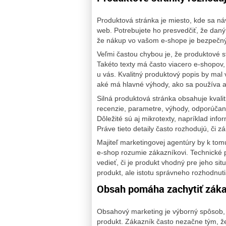
Produktová stránka je miesto, kde sa ná
web. Potrebujete ho presvedčiť, že dan
že nákup vo vašom e-shope je bezpečn
Veľmi častou chybou je, že produktové s
Takéto texty má často viacero e-shopov,
u vás. Kvalitný produktový popis by mal v
aké má hlavné výhody, ako sa používa a 
Silná produktová stránka obsahuje kvalit
recenzie, parametre, výhody, odporúčané
Dôležité sú aj mikrotexty, napríklad inf
Práve tieto detaily často rozhodujú, či 
Majiteľ marketingovej agentúry by k tom
e-shop rozumie zákazníkovi. Technické p
vedieť, či je produkt vhodný pre jeho si
produkt, ale istotu správneho rozhodnuti
Obsah pomáha zachytiť záka
Obsahový marketing je výborný spôsob, a
produkt. Zákazník často nezačne tým, ž