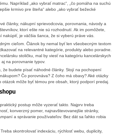
lému. Napríklad „ako vybrať matrac“, „čo pomáha na suchú
jlepšie krmivo pre šteňa“ alebo „ako vybrať bežecké
vé články, nákupní sprievodcovia, porovnania, návody a
tevníkov, ktorí ešte nie sú rozhodnutí. Ak im pomôžete,
í nakúpiť, je väčšia šanca, že si vyberú práve vás.
dným cieľom. Článok by nemal byť len všeobecným textom
dkazovať na relevantné kategórie, produkty alebo poradne.
celársku stoličku, mal by viesť na kategóriu kancelárskych
 aj na porovnanie typov.
, že budete písať náhodné články. Stojí na pochopení
ed nákupom? Čo porovnáva? Z čoho má obavy? Aké otázky
o otázok môže byť témou pre obsah, ktorý podporí predaj.
-shopu
 praktický postup môže vyzerať takto. Najprv treba
nosť, konverzný pomer, najnavštevovanejšie stránky,
mpaní a správanie používateľov. Bez dát sa ľahko robia
reba skontrolovať indexáciu, rýchlosť webu, duplicity,