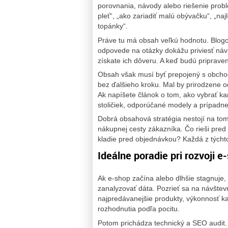
porovnania, návody alebo riešenie prob
pleť“, „ako zariadiť malú obývačku“, „na
topánky“.
Práve tu má obsah veľkú hodnotu. Blogo
odpovede na otázky dokážu priviesť návš
získate ich dôveru. A keď budú pripraven
Obsah však musí byť prepojený s obcho
bez ďalšieho kroku. Mal by prirodzene o
Ak napíšete článok o tom, ako vybrať kan
stoličiek, odporúčané modely a prípadne
Dobrá obsahová stratégia nestojí na tom
nákupnej cesty zákazníka. Čo rieši pr
kladie pred objednávkou? Každá z týcht
Ideálne poradie pri rozvoji e
Ak e-shop začína alebo dlhšie stagnuje,
zanalyzovať dáta. Pozrieť sa na návštev
najpredávanejšie produkty, výkonnosť ka
rozhodnutia podľa pocitu.
Potom prichádza technický a SEO audit. T