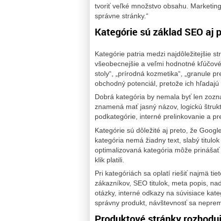
tvoriť veľké množstvo obsahu. Marketing
správne stránky.“
Kategórie sú základ SEO aj 
Kategórie patria medzi najdôležitejšie s
všeobecnejšie a veľmi hodnotné kľúčové 
stoly“, „prírodná kozmetika“, „granule pr
obchodný potenciál, pretože ich hľadajú
Dobrá kategória by nemala byť len zozn
znamená mať jasný názov, logickú štruktú
podkategórie, interné prelinkovanie a p
Kategórie sú dôležité aj preto, že Goog
kategória nemá žiadny text, slabý titul
optimalizovaná kategória môže prinášať 
klik platili.
Pri kategóriách sa oplatí riešiť najmä t
zákazníkov, SEO titulok, meta popis, na
otázky, interné odkazy na súvisiace kategó
správny produkt, návštevnosť sa neprem
Produktové stránky rozhodu