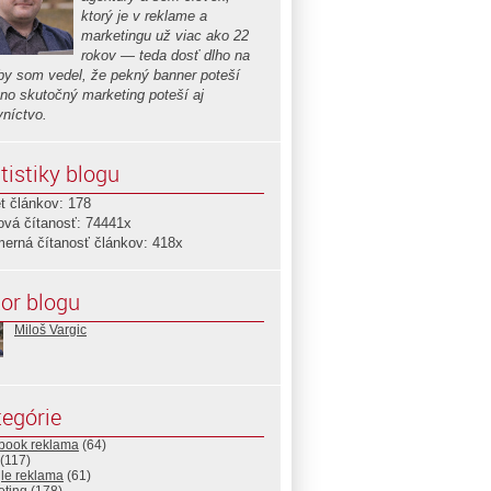
ktorý je v reklame a
marketingu už viac ako 22
rokov — teda dosť dlho na
aby som vedel, že pekný banner poteší
 no skutočný marketing poteší aj
vníctvo.
tistiky blogu
t článkov: 178
ová čítanosť: 74441x
merná čítanosť článkov: 418x
or blogu
Miloš Vargic
egórie
book reklama
(64)
(117)
le reklama
(61)