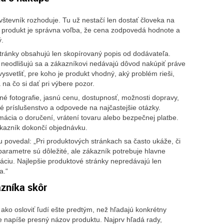
vštevník rozhoduje. Tu už nestačí len dostať človeka na
ý produkt je správna voľba, že cena zodpovedá hodnote a
ý.
tránky obsahujú len skopírovaný popis od dodávateľa.
 neodlišujú sa a zákazníkovi nedávajú dôvod nakúpiť práve
ysvetliť, pre koho je produkt vhodný, aký problém rieši,
na čo si dať pri výbere pozor.
né fotografie, jasnú cenu, dostupnosť, možnosti dopravy,
 príslušenstvo a odpovede na najčastejšie otázky.
ormácia o doručení, vrátení tovaru alebo bezpečnej platbe.
zákazník dokončí objednávku.
u povedal: „Pri produktových stránkach sa často ukáže, či
arametre sú dôležité, ale zákazník potrebuje hlavne
tuáciu. Najlepšie produktové stránky nepredávajú len
a.“
zníka skôr
ko osloviť ľudí ešte predtým, než hľadajú konkrétny
e napíše presný názov produktu. Najprv hľadá rady,