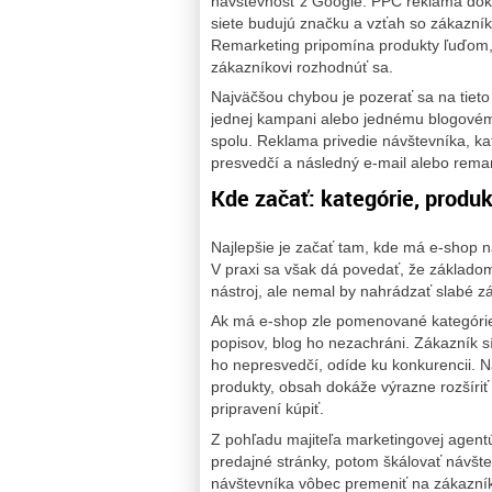
návštevnosť z Google. PPC reklama doká
siete budujú značku a vzťah so zákazní
Remarketing pripomína produkty ľuďom, 
zákazníkovi rozhodnúť sa.
Najväčšou chybou je pozerať sa na tieto
jednej kampani alebo jednému blogovému
spolu. Reklama privedie návštevníka, k
presvedčí a následný e-mail alebo remar
Kde začať: kategórie, produ
Najlepšie je začať tam, kde má e-shop n
V praxi sa však dá povedať, že základom
nástroj, ale nemal by nahrádzať slabé z
Ak má e-shop zle pomenované kategórie,
popisov, blog ho nezachráni. Zákazník s
ho nepresvedčí, odíde ku konkurencii. 
produkty, obsah dokáže výrazne rozšíriť
pripravení kúpiť.
Z pohľadu majiteľa marketingovej agentú
predajné stránky, potom škálovať návšt
návštevníka vôbec premeniť na zákazník