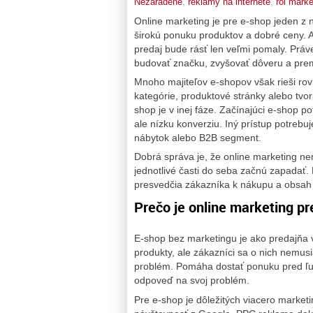
Nezaradené
,
reklamy na internete
,
roi marke
Online marketing je pre e-shop jeden z 
širokú ponuku produktov a dobré ceny. 
predaj bude rásť len veľmi pomaly. Prá
budovať značku, zvyšovať dôveru a pre
Mnoho majiteľov e-shopov však rieši rov
kategórie, produktové stránky alebo tvo
shop je v inej fáze. Začínajúci e-shop p
ale nízku konverziu. Iný prístup potrebu
nábytok alebo B2B segment.
Dobrá správa je, že online marketing ne
jednotlivé časti do seba začnú zapadať.
presvedčia zákazníka k nákupu a obsah
Prečo je online marketing p
E-shop bez marketingu je ako predajňa 
produkty, ale zákazníci sa o nich nemusi
problém. Pomáha dostať ponuku pred ľudí
odpoveď na svoj problém.
Pre e-shop je dôležitých viacero marke