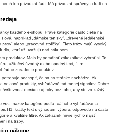
 nemá len privádzať ľudí. Má privádzať správnych ľudí na
predaja
tránky každého e-shopu. Práve kategórie často cielia na
slová, napríklad „dámske tenisky“, „drevené jedálenské
e psov“ alebo „pracovné stoličky“. Tieto frázy majú vysoký
 ľudia, ktorí už uvažujú nad nákupom.
am produktov. Mala by pomáhať zákazníkovi vybrať si. To
ru, užitočný úvodný alebo spodný text, filtre,
rehľadné zoradenie produktov.
le potrebuje pochopiť, čo sa na stránke nachádza. Ak
ok a nejasné produkty, vyhľadávač má menej signálov. Dobre
návštevnosť mesiace aj roky bez toho, aby ste za každý
ieto veci: názov kategórie podľa reálneho vyhľadávania
dpis H1, krátky text s výhodami výberu, odpovede na časté
rie a kvalitné filtre. Ak zákazník nevie rýchlo nájsť
ení na tržby.
jú o nákupe