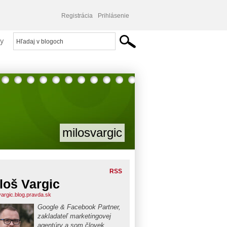
Registrácia
Prihlásenie
y
milosvargic
RSS
loš Vargic
vargic.blog.pravda.sk
Google & Facebook Partner,
zakladateľ marketingovej
agentúry a som človek,