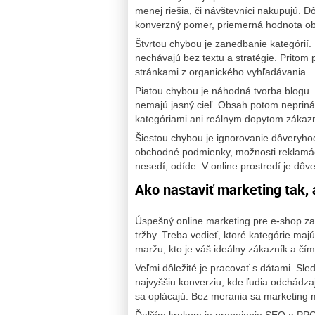
menej riešia, či návštevníci nakupujú. D
konverzný pomer, priemerná hodnota obj
Štvrtou chybou je zanedbanie kategórií. 
nechávajú bez textu a stratégie. Pritom
stránkami z organického vyhľadávania.
Piatou chybou je náhodná tvorba blogu. E
nemajú jasný cieľ. Obsah potom neprináš
kategóriami ani reálnym dopytom zákazn
Šiestou chybou je ignorovanie dôveryhodn
obchodné podmienky, možnosti reklamác
nesedí, odíde. V online prostredí je dôv
Ako nastaviť marketing tak, 
Úspešný online marketing pre e-shop zač
tržby. Treba vedieť, ktoré kategórie maj
maržu, kto je váš ideálny zákazník a čím
Veľmi dôležité je pracovať s dátami. Sled
najvyššiu konverziu, kde ľudia odchádza
sa oplácajú. Bez merania sa marketing 