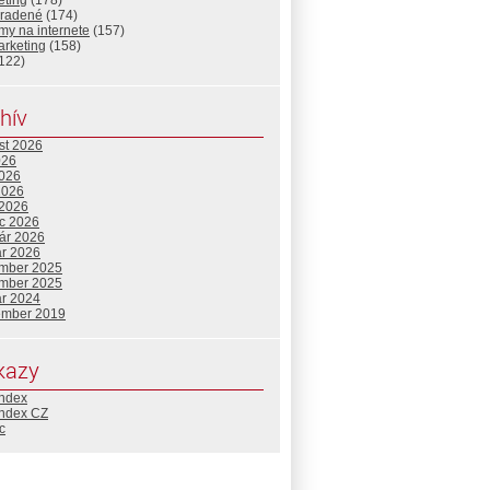
eting
(178)
radené
(174)
my na internete
(157)
arketing
(158)
122)
hív
st 2026
026
2026
2026
 2026
c 2026
uár 2026
ár 2026
mber 2025
mber 2025
ár 2024
ember 2019
kazy
index
index CZ
c