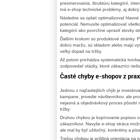
presmerovania, štruktúru kategórií, inter
má e-shop technické problémy, aj dobrý
Následne sa oplatí optimalizovať hlavné
potenciál. Nemusíte optimalizovať všetko
kategórií ako povrchne upraviť stovky st
Ďalším krokom sú produktové stránky. Pr
dobrú maržu, sú skladom alebo majú vyso
veľký dopad na tržby.
Až potom prichádza systematická tvorba
zodpovedať otázky, ktoré zákazníci rieši
Časté chyby e-shopov z pra
Jednou z najčastejších chýb je investov
kampane, privedie návštevníkov, ale pro
nejasná a objednávkový proces pôsobí 
tržby.
Druhou chybou je kopírovanie popisov 
zákazníkovi. Navyše e-shop stráca možno
ale mal by byť užitočný, konkrétny a pís
Treťou chybou je prílišná orientácia na 