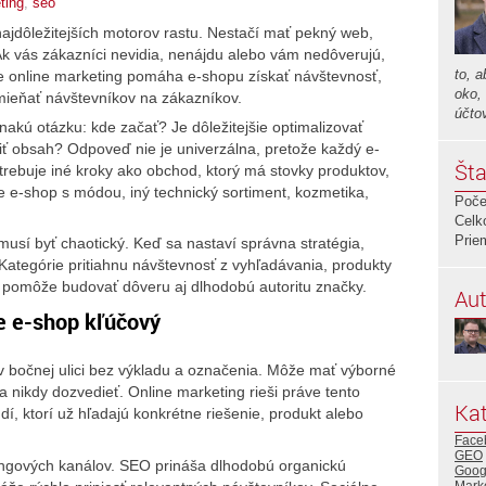
ting
,
seo
najdôležitejších motorov rastu. Nestačí mať pekný web,
Ak vás zákazníci nevidia, nenájdu alebo vám nedôverujú,
to, 
ve online marketing pomáha e-shopu získať návštevnosť,
oko,
mieňať návštevníkov na zákazníkov.
účto
nakú otázku: kde začať? Je dôležitejšie optimalizovať
riť obsah? Odpoveď nie je univerzálna, pretože každý e-
Šta
otrebuje iné kroky ako obchod, ktorý má stovky produktov,
je e-shop s módou, iný technický sortiment, kozmetika,
Poče
Celk
Prie
musí byť chaotický. Keď sa nastaví správna stratégia,
 Kategórie pritiahnu návštevnosť z vyhľadávania, produkty
 pomôže budovať dôveru aj dlhodobú autoritu značky.
Aut
re e-shop kľúčový
v bočnej ulici bez výkladu a označenia. Môže mať výborné
a nikdy dozvedieť. Online marketing rieši práve tento
Kat
, ktorí už hľadajú konkrétne riešenie, produkt alebo
Face
GEO
tingových kanálov. SEO prináša dlhodobú organickú
Goog