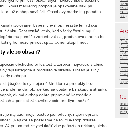
že rýchlo priniesť relevantných návštevníkov. Sociálne
Mark
Neza
kmi. E-mail marketing podporuje opakované nákupy.
rekla
ktorí už e-shop navštívili. Obsahový marketing pomáha
roi m
seo
(
 kanály izolovane. Úspešný e-shop nerastie len vďaka
Arc
 článku. Rast vzniká vtedy, keď všetky časti fungujú
ategória mu pomôže zorientovať sa, produktová stránka ho
augu
keting ho môže priviesť späť, ak nenakúpi hneď.
júl 2
jún 
kty alebo obsah?
máj 
apríl
mare
febr
ajväčšiu obchodnú príležitosť a zároveň najväčšiu slabinu.
janu
 bývajú kategórie a produktové stránky. Obsah je silný
dece
nove
áklady e-shopu.
janu
sept
 chýbajúce texty, nejasnú štruktúru a produkty bez
íce príde na článok, ale keď sa dostane k nákupu a stránka
Naopak, ak má e-shop dobre pripravené kategórie a
Od
 zásah a priniesť zákazníkov ešte predtým, než sú
ROI 
ROI 
Vargi
ry je najrozumnejší postup jednoduchý: najprv opraviť
evnosť. „Najskôr sa pozeráme na to, či e-shop dokáže
a. Až potom má zmysel tlačiť viac peňazí do reklamy alebo