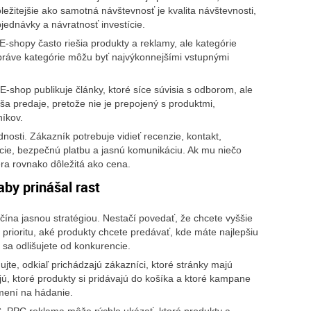
ôležitejšie ako samotná návštevnosť je kvalita návštevnosti,
ednávky a návratnosť investície.
E-shopy často riešia produkty a reklamy, ale kategórie
 práve kategórie môžu byť najvýkonnejšími vstupnými
-shop publikuje články, ktoré síce súvisia s odborom, ale
a predaje, pretože nie je prepojený s produktmi,
íkov.
osti. Zákazník potrebuje vidieť recenzie, kontakt,
ie, bezpečnú platbu a jasnú komunikáciu. Ak mu niečo
era rovnako dôležitá ako cena.
aby prinášal rast
ína jasnou stratégiou. Nestačí povedať, že chcete vyššie
ú prioritu, aké produkty chcete predávať, kde máte najlepšiu
 sa odlišujete od konkurencie.
ujte, odkiaľ prichádzajú zákazníci, ktoré stránky majú
jú, ktoré produkty si pridávajú do košíka a ktoré kampane
mení na hádanie.