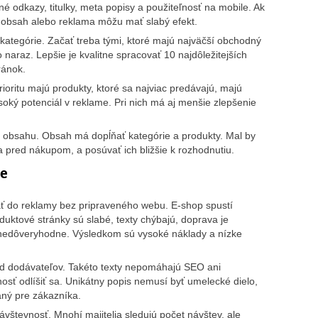
né odkazy, titulky, meta popisy a použiteľnosť na mobile. Ak
 obsah alebo reklama môžu mať slabý efekt.
 kategórie. Začať treba tými, ktoré majú najväčší obchodný
 naraz. Lepšie je kvalitne spracovať 10 najdôležitejších
ránok.
ioritu majú produkty, ktoré sa najviac predávajú, majú
ký potenciál v reklame. Pri nich má aj menšie zlepšenie
 obsahu. Obsah má dopĺňať kategórie a produkty. Mal by
a pred nákupom, a posúvať ich bližšie k rozhodnutiu.
xe
ať do reklamy bez pripraveného webu. E-shop spustí
duktové stránky sú slabé, texty chýbajú, doprava je
nedôveryhodne. Výsledkom sú vysoké náklady a nízke
od dodávateľov. Takéto texty nepomáhajú SEO ani
sť odlíšiť sa. Unikátny popis nemusí byť umelecké dielo,
aný pre zákazníka.
návštevnosť. Mnohí majitelia sledujú počet návštev, ale