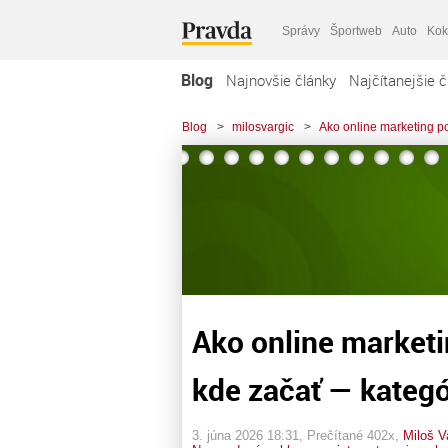
Správy
Športweb
Auto
Kok
Blog
Najnovšie články
Najčítanejšie č
Blog
>
milosvargic
>
Ako online marketing p
Ako online market
kde začať — kategó
3. júna 2026 18:31
, Prečítané 402x,
Miloš V