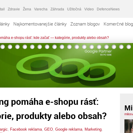
tail
Zdravie
Žena
Varecha
Záhrada
Užitočná
Video
DefenceNews
lánky
Najkomentovanejšie články
Zoznam blogov
Komerčné blog
omáha e-shopu rásť: kde začať — kategórie, produkty alebo obsah?
ing pomáha e-shopu rásť:
Mi
rie, produkty alebo obsah?
milos
argic
,
Facebook reklama
,
GEO
,
Google reklama
,
Marketing
,